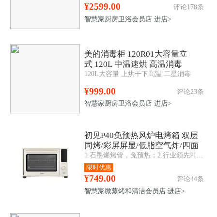
¥2599.00
评论178条
智慧家厨房卫浴会员店
进店>
美的消毒柜 120R01大容量立
式 120L 中温速烘 高温消毒
120L大容量 上烘干下高温 二星消毒
¥999.00
评论23条
智慧家厨房卫浴会员店
进店>
初见P40免预热风炉电烤箱 双层
同烤/彩屏屏显/低脂空气炸/四面
1.石墨烯烤管，免预热；2.行业领先PID3.0算法，精准控温；3.环形型发热管匹配大风炉；4.彩屏+旋钮联动交互；5.APP智操控；6.腔体内四面搪瓷；
搪瓷 PT4030W
限时优惠
¥749.00
评论44条
智慧家微蒸烤和清洁会员店
进店>