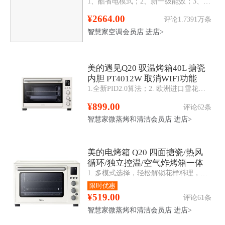
1、酷省电模式；2、新一级能效；3、防直吹；4、第四代智清洁；5、智控温；6、冷媒泄漏保护功能；7、WIFI+蓝牙；8、电量查询；9、忘关机提醒；10、滤网清洗
¥2664.00
评论1.7391万条
智慧家空调会员店
进店>
美的遇见Q20 驭温烤箱40L 搪瓷
内胆 PT4012W 取消WIFI功能
1.全新PID2.0算法；2. 欧洲进口雪花搪瓷腔体；3.旋钮电子式，使用简单上手；4. 40L黄金容量；5.热风循环，烘烤均匀；6.水浴专用
¥899.00
评论62条
智慧家微蒸烤和清洁会员店
进店>
美的电烤箱 Q20 四面搪瓷/热风
循环/独立控温/空气炸烤箱一体
1. 多模式选择，轻松解锁花样料理，烧烤、烘焙、空气炸、旋转烤、发酵、热风；2. 行业领先PID2.0算法，精准控温±5℃；3. 立体热风烘烤，受热更均匀；
PT4012W二代
限时优惠
¥519.00
评论61条
智慧家微蒸烤和清洁会员店
进店>