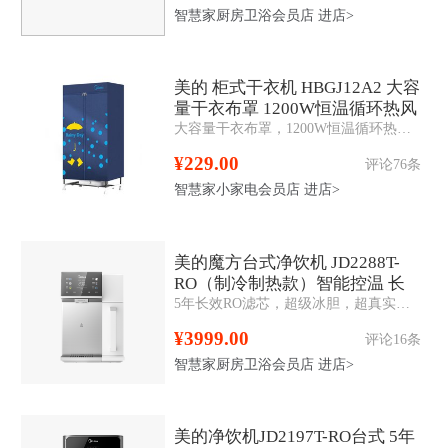
智慧家厨房卫浴会员店
进店>
美的 柜式干衣机 HBGJ12A2 大容
量干衣布罩 1200W恒温循环热风
大容量干衣布罩，1200W恒温循环热风， 免穿透安装布罩， 漆面金属支撑杆衣帽架设计，3D安全防护。
¥229.00
评论76条
智慧家小家电会员店
进店>
美的魔方台式净饮机 JD2288T-
RO（制冷制热款）智能控温 长
5年长效RO滤芯，超级冰胆，超真实屏，多段即热
效RO膜 智控
¥3999.00
评论16条
智慧家厨房卫浴会员店
进店>
美的净饮机JD2197T-RO台式 5年