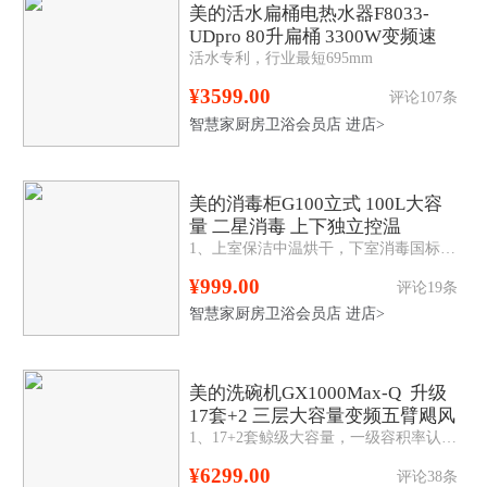
美的活水扁桶电热水器F8033-
UDpro 80升扁桶 3300W变频速
活水专利，行业最短695mm
热 一级能效
¥3599.00
评论107条
智慧家厨房卫浴会员店
进店>
美的消毒柜G100立式 100L大容
量 二星消毒 上下独立控温
1、上室保洁中温烘干，下室消毒国标二星认证； 2、两门四层100L，层架可移动，高度随心调； 3、半透可视化，一体黑钢玻璃，简单防爆易清洁。
¥999.00
评论19条
智慧家厨房卫浴会员店
进店>
美的洗碗机GX1000Max-Q 升级
17套+2 三层大容量变频五臂飓风
1、17+2套鲸级大容量，一级容积率认证 2、五臂飓风洗，无死角洁净 3、105°C热风烘干，全腔干爽无异味 4、涡旋强排余水，滤网自动清洁，168h长效干燥储存 5、嵌入安装，顶控前显
洗 105℃热风烘干
¥6299.00
评论38条