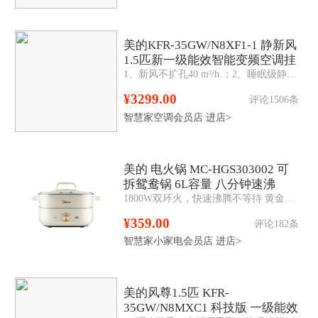
美的KFR-35GW/N8XF1-1 静新风
1.5匹新一级能效智能变频空调挂
1、新风不扩孔40 m³/h ；2、睡眠级静音；3、H13等级滤网洁净；4、OTA功能。
机
¥3299.00
评论1506条
智慧家空调会员店
进店>
美的 电火锅 MC-HGS303002 可
拆鸳鸯锅 6L容量 八分钟速沸
1800W双环火，快速沸腾不等待 黄金感温探头，精准控温，两档火力900/1800，大小火真可调 分体式设计，方便端纳易清洗 不粘抗菌涂层，健康食用无担忧 鸳鸯
¥359.00
评论182条
智慧家小家电会员店
进店>
美的风尊1.5匹 KFR-
35GW/N8MXC1 科技版 一级能效