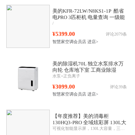
美的KFR-72LW/N8KS1-1P 酷省
电PRO 3匹柜机 电量查询 一级能
/
效
¥5399.00
评论2079条
智慧家空调会员店
进店>
美的除湿机70L 独立水泵排水万
向轮 仓库地下室 工商业除湿
水泵+正负离子
器 CF70BD/N8-DL1
¥3099.00
评论39条
智慧家空调会员店
进店>
【年度推荐】美的消毒柜
130HQ3-PRO 全域炫彩屏 130L大
可视化智能显示屏，130L大容量，三层三抽，二星消毒，升级一键智消，6大定制消毒，美的美居APP智控
容量 三门三抽