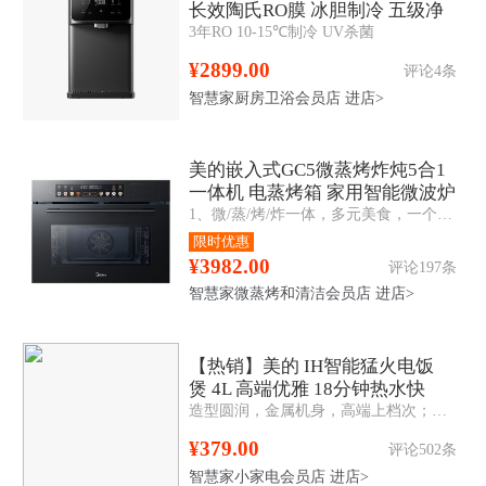
长效陶氏RO膜 冰胆制冷 五级净
3年RO 10-15℃制冷 UV杀菌
滤
¥2899.00
评论4条
智慧家厨房卫浴会员店
进店>
美的嵌入式GC5微蒸烤炸炖5合1
一体机 电蒸烤箱 家用智能微波炉
1、微/蒸/烤/炸一体，多元美食，一个就够 2、变频微波，助力花样高效烹饪 3、360°多维立体烤，外酥里嫩 4、双孔直喷大蒸汽，蒸汽锁鲜还原本味
55L
限时优惠
¥3982.00
评论197条
智慧家微蒸烤和清洁会员店
进店>
【热销】美的 IH智能猛火电饭
煲 4L 高端优雅 18分钟热水快
造型圆润，金属机身，高端上档次；立体IH大火加热，米饭香软Q弹；内置蒸汽阀，持续沸腾，焖香补炊；8层复合精铁釜内胆，耐用不粘
煮 智能预约 MB-FB40P501
¥379.00
评论502条
智慧家小家电会员店
进店>