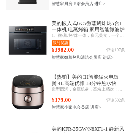
智慧家厨房卫浴会员店
进店>
美的嵌入式GC5微蒸烤炸炖5合1
一体机 电蒸烤箱 家用智能微波炉
1、微/蒸/烤/炸一体，多元美食，一个就够 2、变频微波，助力花样高效烹饪 3、360°多维立体烤，外酥里嫩 4、双孔直喷大蒸汽，蒸汽锁鲜还原本味
55L
限时优惠
¥3982.00
评论197条
智慧家微蒸烤和清洁会员店
进店>
【热销】美的 IH智能猛火电饭
煲 4L 高端优雅 18分钟热水快
造型圆润，金属机身，高端上档次；立体IH大火加热，米饭香软Q弹；内置蒸汽阀，持续沸腾，焖香补炊；8层复合精铁釜内胆，耐用不粘
煮 智能预约 MB-FB40P501
¥379.00
评论502条
智慧家小家电会员店
进店>
美的KFR-35GW/N8XF1-1 静新风