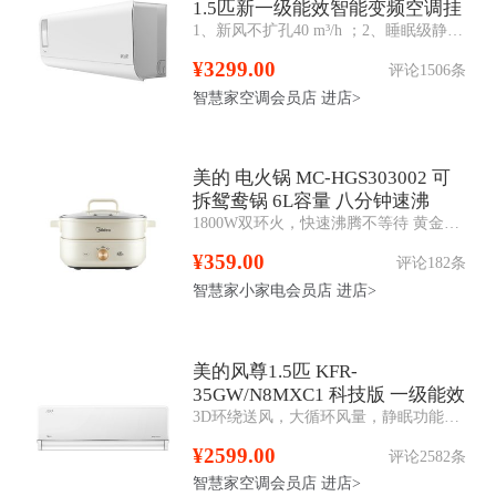
1.5匹新一级能效智能变频空调挂
1、新风不扩孔40 m³/h ；2、睡眠级静音；3、H13等级滤网洁净；4、OTA功能。
机
¥3299.00
评论1506条
智慧家空调会员店
进店>
美的 电火锅 MC-HGS303002 可
拆鸳鸯锅 6L容量 八分钟速沸
1800W双环火，快速沸腾不等待 黄金感温探头，精准控温，两档火力900/1800，大小火真可调 分体式设计，方便端纳易清洗 不粘抗菌涂层，健康食用无担忧 鸳鸯
¥359.00
评论182条
智慧家小家电会员店
进店>
美的风尊1.5匹 KFR-
35GW/N8MXC1 科技版 一级能效
3D环绕送风，大循环风量，静眠功能，出风口易拆洗
智能变频冷暖空调
¥2599.00
评论2582条
智慧家空调会员店
进店>