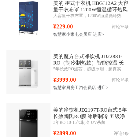
美的 柜式干衣机 HBGJ12A2 大容
量干衣布罩 1200W恒温循环热风
大容量干衣布罩，1200W恒温循环热风， 免穿透安装布罩， 漆面金属支撑杆衣帽架设计，3D安全防护。
¥229.00
评论76条
智慧家小家电会员店
进店>
美的魔方台式净饮机 JD2288T-
RO（制冷制热款）智能控温 长
5年长效RO滤芯，超级冰胆，超真实屏，多段即热
效RO膜 智控
¥3999.00
评论16条
智慧家厨房卫浴会员店
进店>
美的净饮机JD2197T-RO台式 5年
长效陶氏RO膜 冰胆制冷 五级净
3年RO 10-15℃制冷 UV杀菌
滤
¥2899.00
评论4条