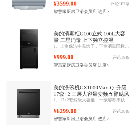
¥3599.00
评论107条
智慧家厨房卫浴会员店
进店>
美的消毒柜G100立式 100L大容
量 二星消毒 上下独立控温
1、上室保洁中温烘干，下室消毒国标二星认证； 2、两门四层100L，层架可移动，高度随心调； 3、半透可视化，一体黑钢玻璃，简单防爆易清洁。
¥999.00
评论19条
智慧家厨房卫浴会员店
进店>
美的洗碗机GX1000Max-Q 升级
17套+2 三层大容量变频五臂飓风
1、17+2套鲸级大容量，一级容积率认证 2、五臂飓风洗，无死角洁净 3、105°C热风烘干，全腔干爽无异味 4、涡旋强排余水，滤网自动清洁，168h长效干燥储存 5、嵌入安装，顶控前显
洗 105℃热风烘干
¥6299.00
评论38条
智慧家厨房卫浴会员店
进店>