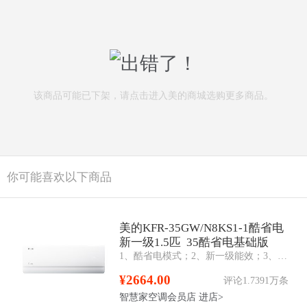
该商品可能已下架，请点击进入美的商城选购更多商品。
你可能喜欢以下商品
美的KFR-35GW/N8KS1-1酷省电
新一级1.5匹 35酷省电基础版
1、酷省电模式；2、新一级能效；3、防直吹；4、第四代智清洁；5、智控温；6、冷媒泄漏保护功能；7、WIFI+蓝牙；8、电量查询；9、忘关机提醒；10、滤网清洗
¥2664.00
评论1.7391万条
智慧家空调会员店
进店>