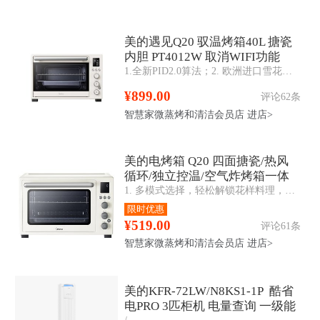
美的遇见Q20 驭温烤箱40L 搪瓷
内胆 PT4012W 取消WIFI功能
1.全新PID2.0算法；2. 欧洲进口雪花搪瓷腔体；3.旋钮电子式，使用简单上手；4. 40L黄金容量；5.热风循环，烘烤均匀；6.水浴专用
¥899.00
评论62条
智慧家微蒸烤和清洁会员店
进店>
美的电烤箱 Q20 四面搪瓷/热风
循环/独立控温/空气炸烤箱一体
1. 多模式选择，轻松解锁花样料理，烧烤、烘焙、空气炸、旋转烤、发酵、热风；2. 行业领先PID2.0算法，精准控温±5℃；3. 立体热风烘烤，受热更均匀；
PT4012W二代
限时优惠
¥519.00
评论61条
智慧家微蒸烤和清洁会员店
进店>
美的KFR-72LW/N8KS1-1P 酷省
电PRO 3匹柜机 电量查询 一级能
/