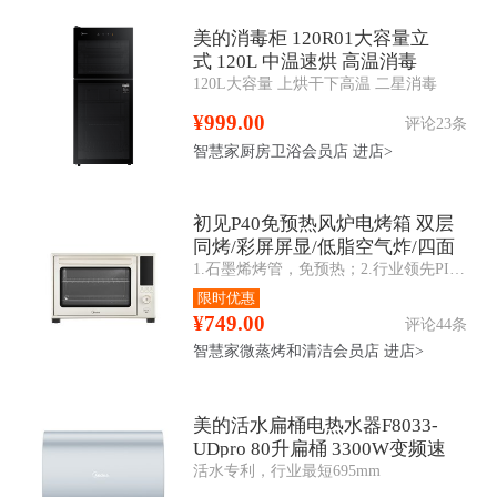
美的消毒柜 120R01大容量立
式 120L 中温速烘 高温消毒
120L大容量 上烘干下高温 二星消毒
¥999.00
评论23条
智慧家厨房卫浴会员店
进店>
初见P40免预热风炉电烤箱 双层
同烤/彩屏屏显/低脂空气炸/四面
1.石墨烯烤管，免预热；2.行业领先PID3.0算法，精准控温；3.环形型发热管匹配大风炉；4.彩屏+旋钮联动交互；5.APP智操控；6.腔体内四面搪瓷；
搪瓷 PT4030W
限时优惠
¥749.00
评论44条
智慧家微蒸烤和清洁会员店
进店>
美的活水扁桶电热水器F8033-
UDpro 80升扁桶 3300W变频速
活水专利，行业最短695mm
热 一级能效