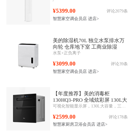
效
¥5399.00
评论2079条
智慧家空调会员店
进店>
美的除湿机70L 独立水泵排水万
向轮 仓库地下室 工商业除湿
水泵+正负离子
器 CF70BD/N8-DL1
¥3099.00
评论39条
智慧家空调会员店
进店>
【年度推荐】美的消毒柜
130HQ3-PRO 全域炫彩屏 130L大
可视化智能显示屏，130L大容量，三层三抽，二星消毒，升级一键智消，6大定制消毒，美的美居APP智控
容量 三门三抽
¥2599.00
评论178条
智慧家厨房卫浴会员店
进店>