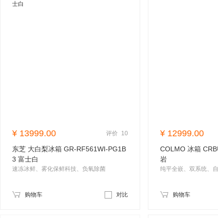
¥
13999.00
¥
12999.00
评价
10
东芝 大白梨冰箱 GR-RF561WI-PG1B
COLMO 冰箱 CRB
3 富士白
岩
速冻冰鲜、雾化保鲜科技、负氧除菌
购物车
对比
购物车