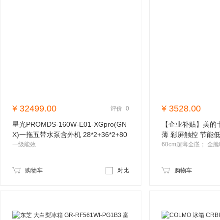
¥
32499.00
¥
3528.00
评价
0
星光PROMDS-160W-E01-XGpro(GN
【企业补贴】美的十
X)一拖五带水泵含外机 28*2+36*2+80
薄 彩屏触控 节能低
一级能效
57WUSPZE
购物车
对比
购物车