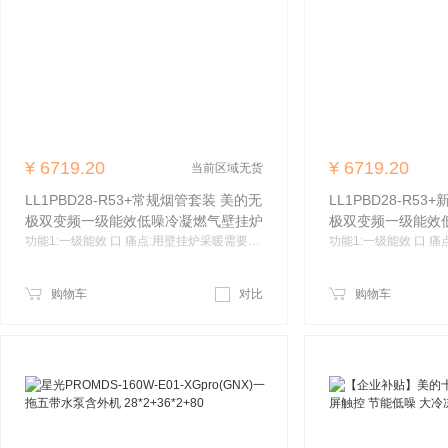
¥
6719.20
¥
6719.20
当前区域无货
LL1PBD28-R53+常规烟管套装 美的无
LL1PBD28-R5
极双变频一级能效低噪冷凝燃气壁挂炉
极双变频一级能效
天然气采暖炉
功能1:一级能效 口 痛点:用壁挂炉采暖需要长期运行，每月的燃气费也是一笔不少的开支。 口优势:美的R53壁挂炉搭载冷凝式烟气热量回收技术，通过主换热器和冷凝换热器，进行两次热量回收，提高热效率，实现一级能效，节能省气高达15%口 利益:每月节省更多的燃气费，一年下来对比二级能效壁挂炉节省一个小家电，采暖沐浴低负担。 功能2:分段微火 口 痛点:常规壁挂炉一到夏天就会忽冷忽热，非常影响使用体验。口 优势:美的R53壁挂炉搭载分段燃烧技术，最小功率低至4.5KW。夏天进水温度比
天然气采暖炉
购物车
对比
购物车