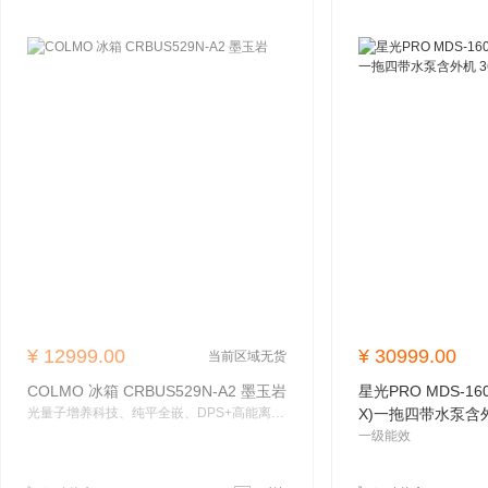
¥
12999.00
¥
30999.00
当前区域无货
COLMO 冰箱 CRBUS529N-A2 墨玉岩
星光PRO MDS-160
光量子增养科技、纯平全嵌、DPS+高能离子除菌、
X)一拖四带水泵含外机
一级能效