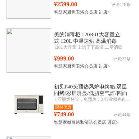
¥2599.00
评论178条
智慧家厨房卫浴会员店
进店>
美的消毒柜 120R01大容量立
式 120L 中温速烘 高温消毒
120L大容量 上烘干下高温 二星消毒
¥999.00
评论23条
智慧家厨房卫浴会员店
进店>
初见P40免预热风炉电烤箱 双层
同烤/彩屏屏显/低脂空气炸/四面
1.石墨烯烤管，免预热；2.行业领先PID3.0算法，精准控温；3.环形型发热管匹配大风炉；4.彩屏+旋钮联动交互；5.APP智操控；6.腔体内四面搪瓷；
搪瓷 PT4030W
限时优惠
¥749.00
评论44条
智慧家微蒸烤和清洁会员店
进店>