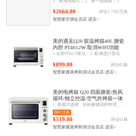
1、酷省电模式；2、新一级能效；3、防直吹；4、第四代智清洁；5、智控温；6、冷媒泄漏保护功能；7、WIFI+蓝牙；8、电量查询；9、忘关机提醒；10、滤网清洗
¥2664.00
评论1.7391万条
智慧家空调会员店
进店>
美的遇见Q20 驭温烤箱40L 搪瓷
内胆 PT4012W 取消WIFI功能
1.全新PID2.0算法；2. 欧洲进口雪花搪瓷腔体；3.旋钮电子式，使用简单上手；4. 40L黄金容量；5.热风循环，烘烤均匀；6.水浴专用
¥899.00
评论62条
智慧家微蒸烤和清洁会员店
进店>
美的电烤箱 Q20 四面搪瓷/热风
循环/独立控温/空气炸烤箱一体
1. 多模式选择，轻松解锁花样料理，烧烤、烘焙、空气炸、旋转烤、发酵、热风；2. 行业领先PID2.0算法，精准控温±5℃；3. 立体热风烘烤，受热更均匀；
PT4012W二代
限时优惠
¥519.00
评论61条
智慧家微蒸烤和清洁会员店
进店>