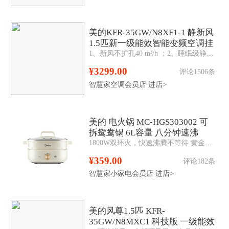
美的KFR-35GW/N8XF1-1 静新风
1.5匹新一级能效智能变频空调挂
1、新风不扩孔40 m³/h ；2、睡眠级静音；3、H13等级滤网洁净；4、OTA功能。
机
¥3299.00
评论1506条
智慧家空调会员店
进店>
美的 电火锅 MC-HGS303002 可
拆鸳鸯锅 6L容量 八分钟速沸
1800W双环火，快速沸腾不等待 黄金感温探头，精准控温，两档火力900/1800，大小火真可调 分体式设计，方便端纳易清洗 不粘抗菌涂层，健康食用无担忧 鸳鸯
¥359.00
评论182条
智慧家小家电会员店
进店>
美的风尊1.5匹 KFR-
35GW/N8MXC1 科技版 一级能效