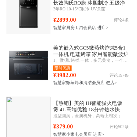
长效陶氏RO膜 冰胆制冷 五级净
3年RO 10-15℃制冷 UV杀菌
滤
¥2899.00
评论4条
智慧家厨房卫浴会员店
进店>
美的嵌入式GC5微蒸烤炸炖5合1
一体机 电蒸烤箱 家用智能微波炉
1、微/蒸/烤/炸一体，多元美食，一个就够 2、变频微波，助力花样高效烹饪 3、360°多维立体烤，外酥里嫩 4、双孔直喷大蒸汽，蒸汽锁鲜还原本味
55L
限时优惠
¥3982.00
评论197条
智慧家微蒸烤和清洁会员店
进店>
【热销】美的 IH智能猛火电饭
煲 4L 高端优雅 18分钟热水快
造型圆润，金属机身，高端上档次；立体IH大火加热，米饭香软Q弹；内置蒸汽阀，持续沸腾，焖香补炊；8层复合精铁釜内胆，耐用不粘
煮 智能预约 MB-FB40P501
¥379.00
评论502条
智慧家小家电会员店
进店>