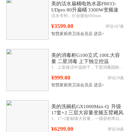
美的活水扁桶电热水器F8033-
UDpro 80升扁桶 3300W变频速
活水专利，行业最短695mm
热 一级能效
¥3599.00
评论107条
智慧家厨房卫浴会员店
进店>
美的消毒柜G100立式 100L大容
量 二星消毒 上下独立控温
1、上室保洁中温烘干，下室消毒国标二星认证； 2、两门四层100L，层架可移动，高度随心调； 3、半透可视化，一体黑钢玻璃，简单防爆易清洁。
¥999.00
评论19条
智慧家厨房卫浴会员店
进店>
美的洗碗机GX1000Max-Q 升级
17套+2 三层大容量变频五臂飓风
1、17+2套鲸级大容量，一级容积率认证 2、五臂飓风洗，无死角洁净 3、105°C热风烘干，全腔干爽无异味 4、涡旋强排余水，滤网自动清洁，168h长效干燥储存 5、嵌入安装，顶控前显
洗 105℃热风烘干
¥6299.00
评论38条