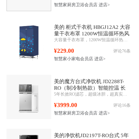
智慧家厨房卫浴会员店
进店>
美的 柜式干衣机 HBGJ12A2 大容
量干衣布罩 1200W恒温循环热风
大容量干衣布罩，1200W恒温循环热风， 免穿透安装布罩， 漆面金属支撑杆衣帽架设计，3D安全防护。
¥229.00
评论76条
智慧家小家电会员店
进店>
美的魔方台式净饮机 JD2288T-
RO（制冷制热款）智能控温 长
5年长效RO滤芯，超级冰胆，超真实屏，多段即热
效RO膜 智控
¥3999.00
评论16条
智慧家厨房卫浴会员店
进店>
美的净饮机JD2197T-RO台式 5年