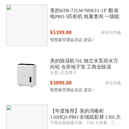
美的KFR-72LW/N8KS1-1P 酷省
电PRO 3匹柜机 电量查询 一级能
/
效
¥5399.00
评论2079条
智慧家空调会员店
进店>
美的除湿机70L 独立水泵排水万
向轮 仓库地下室 工商业除湿
水泵+正负离子
器 CF70BD/N8-DL1
¥3099.00
评论39条
智慧家空调会员店
进店>
【年度推荐】美的消毒柜
130HQ3-PRO 全域炫彩屏 130L大
可视化智能显示屏，130L大容量，三层三抽，二星消毒，升级一键智消，6大定制消毒，美的美居APP智控
容量 三门三抽