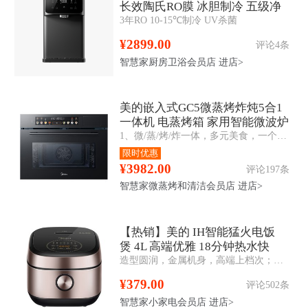
长效陶氏RO膜 冰胆制冷 五级净
3年RO 10-15℃制冷 UV杀菌
滤
¥2899.00
评论4条
智慧家厨房卫浴会员店
进店>
美的嵌入式GC5微蒸烤炸炖5合1
一体机 电蒸烤箱 家用智能微波炉
1、微/蒸/烤/炸一体，多元美食，一个就够 2、变频微波，助力花样高效烹饪 3、360°多维立体烤，外酥里嫩 4、双孔直喷大蒸汽，蒸汽锁鲜还原本味
55L
限时优惠
¥3982.00
评论197条
智慧家微蒸烤和清洁会员店
进店>
【热销】美的 IH智能猛火电饭
煲 4L 高端优雅 18分钟热水快
造型圆润，金属机身，高端上档次；立体IH大火加热，米饭香软Q弹；内置蒸汽阀，持续沸腾，焖香补炊；8层复合精铁釜内胆，耐用不粘
煮 智能预约 MB-FB40P501
¥379.00
评论502条
智慧家小家电会员店
进店>