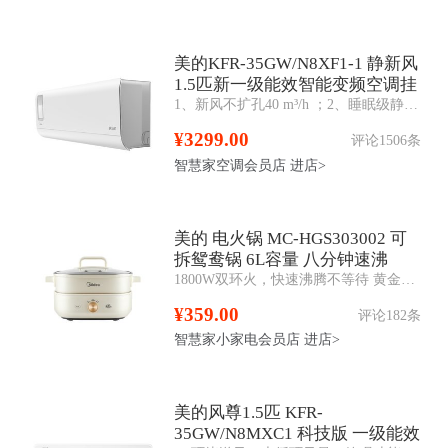
美的KFR-35GW/N8XF1-1 静新风
1.5匹新一级能效智能变频空调挂
1、新风不扩孔40 m³/h ；2、睡眠级静音；3、H13等级滤网洁净；4、OTA功能。
机
¥3299.00
评论1506条
智慧家空调会员店
进店>
美的 电火锅 MC-HGS303002 可
拆鸳鸯锅 6L容量 八分钟速沸
1800W双环火，快速沸腾不等待 黄金感温探头，精准控温，两档火力900/1800，大小火真可调 分体式设计，方便端纳易清洗 不粘抗菌涂层，健康食用无担忧 鸳鸯
¥359.00
评论182条
智慧家小家电会员店
进店>
美的风尊1.5匹 KFR-
35GW/N8MXC1 科技版 一级能效