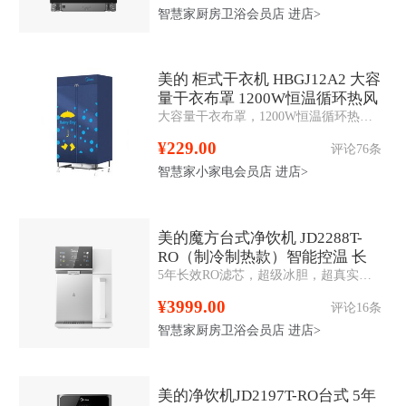
智慧家厨房卫浴会员店
进店>
美的 柜式干衣机 HBGJ12A2 大容
量干衣布罩 1200W恒温循环热风
大容量干衣布罩，1200W恒温循环热风， 免穿透安装布罩， 漆面金属支撑杆衣帽架设计，3D安全防护。
¥229.00
评论76条
智慧家小家电会员店
进店>
美的魔方台式净饮机 JD2288T-
RO（制冷制热款）智能控温 长
5年长效RO滤芯，超级冰胆，超真实屏，多段即热
效RO膜 智控
¥3999.00
评论16条
智慧家厨房卫浴会员店
进店>
美的净饮机JD2197T-RO台式 5年