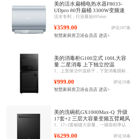
美的活水扁桶电热水器F8033-
UDpro 80升扁桶 3300W变频速
活水专利，行业最短695mm
热 一级能效
¥3599.00
评论107条
智慧家厨房卫浴会员店
进店>
美的消毒柜G100立式 100L大容
量 二星消毒 上下独立控温
1、上室保洁中温烘干，下室消毒国标二星认证； 2、两门四层100L，层架可移动，高度随心调； 3、半透可视化，一体黑钢玻璃，简单防爆易清洁。
¥999.00
评论19条
智慧家厨房卫浴会员店
进店>
美的洗碗机GX1000Max-Q 升级
17套+2 三层大容量变频五臂飓风
1、17+2套鲸级大容量，一级容积率认证 2、五臂飓风洗，无死角洁净 3、105°C热风烘干，全腔干爽无异味 4、涡旋强排余水，滤网自动清洁，168h长效干燥储存 5、嵌入安装，顶控前显
洗 105℃热风烘干
¥6299.00
评论38条