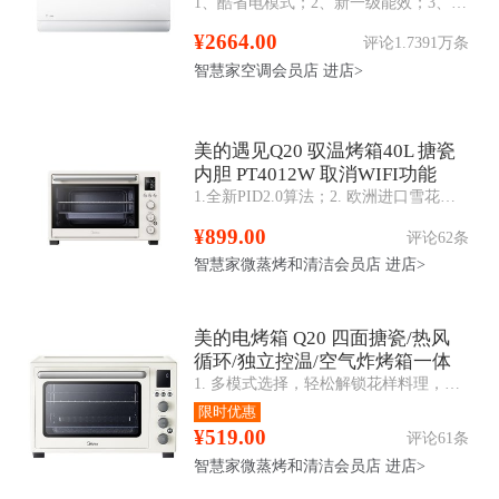
1、酷省电模式；2、新一级能效；3、防直吹；4、第四代智清洁；5、智控温；6、冷媒泄漏保护功能；7、WIFI+蓝牙；8、电量查询；9、忘关机提醒；10、滤网清洗
¥2664.00
评论1.7391万条
智慧家空调会员店
进店>
美的遇见Q20 驭温烤箱40L 搪瓷
内胆 PT4012W 取消WIFI功能
1.全新PID2.0算法；2. 欧洲进口雪花搪瓷腔体；3.旋钮电子式，使用简单上手；4. 40L黄金容量；5.热风循环，烘烤均匀；6.水浴专用
¥899.00
评论62条
智慧家微蒸烤和清洁会员店
进店>
美的电烤箱 Q20 四面搪瓷/热风
循环/独立控温/空气炸烤箱一体
1. 多模式选择，轻松解锁花样料理，烧烤、烘焙、空气炸、旋转烤、发酵、热风；2. 行业领先PID2.0算法，精准控温±5℃；3. 立体热风烘烤，受热更均匀；
PT4012W二代
限时优惠
¥519.00
评论61条
智慧家微蒸烤和清洁会员店
进店>