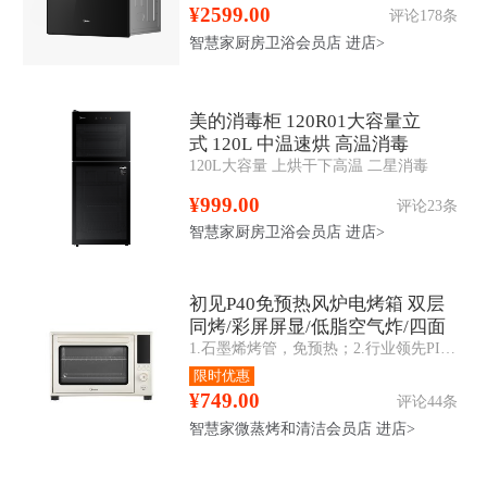
¥2599.00
评论178条
智慧家厨房卫浴会员店
进店>
美的消毒柜 120R01大容量立
式 120L 中温速烘 高温消毒
120L大容量 上烘干下高温 二星消毒
¥999.00
评论23条
智慧家厨房卫浴会员店
进店>
初见P40免预热风炉电烤箱 双层
同烤/彩屏屏显/低脂空气炸/四面
1.石墨烯烤管，免预热；2.行业领先PID3.0算法，精准控温；3.环形型发热管匹配大风炉；4.彩屏+旋钮联动交互；5.APP智操控；6.腔体内四面搪瓷；
搪瓷 PT4030W
限时优惠
¥749.00
评论44条
智慧家微蒸烤和清洁会员店
进店>