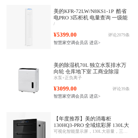
美的KFR-72LW/N8KS1-1P 酷省
电PRO 3匹柜机 电量查询 一级能
/
效
¥5399.00
评论2079条
智慧家空调会员店
进店>
美的除湿机70L 独立水泵排水万
向轮 仓库地下室 工商业除湿
水泵+正负离子
器 CF70BD/N8-DL1
¥3099.00
评论39条
智慧家空调会员店
进店>
【年度推荐】美的消毒柜
130HQ3-PRO 全域炫彩屏 130L大
可视化智能显示屏，130L大容量，三层三抽，二星消毒，升级一键智消，6大定制消毒，美的美居APP智控
容量 三门三抽