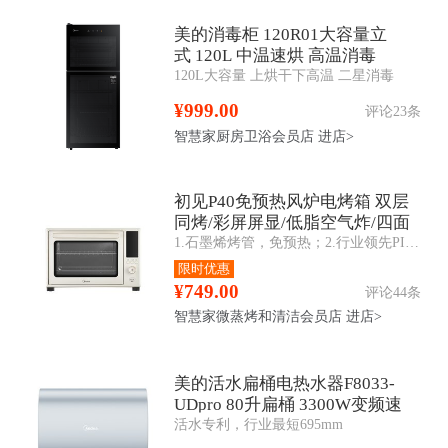
美的消毒柜 120R01大容量立
式 120L 中温速烘 高温消毒
120L大容量 上烘干下高温 二星消毒
¥999.00
评论23条
智慧家厨房卫浴会员店
进店>
初见P40免预热风炉电烤箱 双层
同烤/彩屏屏显/低脂空气炸/四面
1.石墨烯烤管，免预热；2.行业领先PID3.0算法，精准控温；3.环形型发热管匹配大风炉；4.彩屏+旋钮联动交互；5.APP智操控；6.腔体内四面搪瓷；
搪瓷 PT4030W
限时优惠
¥749.00
评论44条
智慧家微蒸烤和清洁会员店
进店>
美的活水扁桶电热水器F8033-
UDpro 80升扁桶 3300W变频速
活水专利，行业最短695mm
热 一级能效