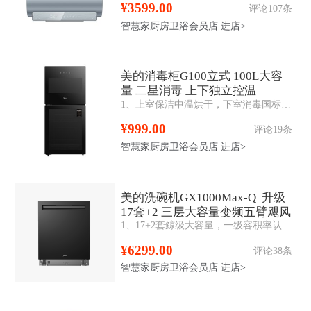
¥3599.00
评论107条
智慧家厨房卫浴会员店
进店>
美的消毒柜G100立式 100L大容
量 二星消毒 上下独立控温
1、上室保洁中温烘干，下室消毒国标二星认证； 2、两门四层100L，层架可移动，高度随心调； 3、半透可视化，一体黑钢玻璃，简单防爆易清洁。
¥999.00
评论19条
智慧家厨房卫浴会员店
进店>
美的洗碗机GX1000Max-Q 升级
17套+2 三层大容量变频五臂飓风
1、17+2套鲸级大容量，一级容积率认证 2、五臂飓风洗，无死角洁净 3、105°C热风烘干，全腔干爽无异味 4、涡旋强排余水，滤网自动清洁，168h长效干燥储存 5、嵌入安装，顶控前显
洗 105℃热风烘干
¥6299.00
评论38条
智慧家厨房卫浴会员店
进店>