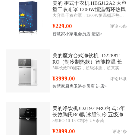
美的 柜式干衣机 HBGJ12A2 大容
量干衣布罩 1200W恒温循环热风
大容量干衣布罩，1200W恒温循环热风， 免穿透安装布罩， 漆面金属支撑杆衣帽架设计，3D安全防护。
¥229.00
评论76条
智慧家小家电会员店
进店>
美的魔方台式净饮机 JD2288T-
RO（制冷制热款）智能控温 长
5年长效RO滤芯，超级冰胆，超真实屏，多段即热
效RO膜 智控
¥3999.00
评论16条
智慧家厨房卫浴会员店
进店>
美的净饮机JD2197T-RO台式 5年
长效陶氏RO膜 冰胆制冷 五级净
3年RO 10-15℃制冷 UV杀菌
滤
¥2899.00
评论4条