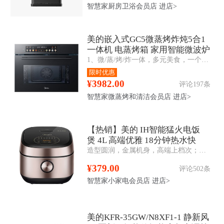
智慧家厨房卫浴会员店
进店>
美的嵌入式GC5微蒸烤炸炖5合1
一体机 电蒸烤箱 家用智能微波炉
1、微/蒸/烤/炸一体，多元美食，一个就够 2、变频微波，助力花样高效烹饪 3、360°多维立体烤，外酥里嫩 4、双孔直喷大蒸汽，蒸汽锁鲜还原本味
55L
限时优惠
¥3982.00
评论197条
智慧家微蒸烤和清洁会员店
进店>
【热销】美的 IH智能猛火电饭
煲 4L 高端优雅 18分钟热水快
造型圆润，金属机身，高端上档次；立体IH大火加热，米饭香软Q弹；内置蒸汽阀，持续沸腾，焖香补炊；8层复合精铁釜内胆，耐用不粘
煮 智能预约 MB-FB40P501
¥379.00
评论502条
智慧家小家电会员店
进店>
美的KFR-35GW/N8XF1-1 静新风