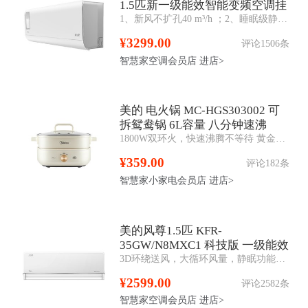
1.5匹新一级能效智能变频空调挂
1、新风不扩孔40 m³/h ；2、睡眠级静音；3、H13等级滤网洁净；4、OTA功能。
机
¥3299.00
评论1506条
智慧家空调会员店
进店>
美的 电火锅 MC-HGS303002 可
拆鸳鸯锅 6L容量 八分钟速沸
1800W双环火，快速沸腾不等待 黄金感温探头，精准控温，两档火力900/1800，大小火真可调 分体式设计，方便端纳易清洗 不粘抗菌涂层，健康食用无担忧 鸳鸯
¥359.00
评论182条
智慧家小家电会员店
进店>
美的风尊1.5匹 KFR-
35GW/N8MXC1 科技版 一级能效
3D环绕送风，大循环风量，静眠功能，出风口易拆洗
智能变频冷暖空调
¥2599.00
评论2582条
智慧家空调会员店
进店>