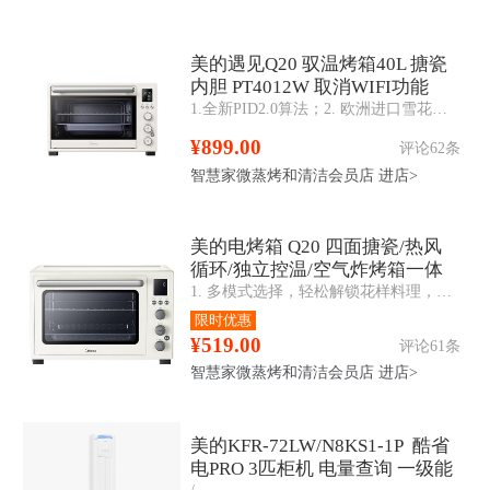
美的遇见Q20 驭温烤箱40L 搪瓷
内胆 PT4012W 取消WIFI功能
1.全新PID2.0算法；2. 欧洲进口雪花搪瓷腔体；3.旋钮电子式，使用简单上手；4. 40L黄金容量；5.热风循环，烘烤均匀；6.水浴专用
¥899.00
评论62条
智慧家微蒸烤和清洁会员店
进店>
美的电烤箱 Q20 四面搪瓷/热风
循环/独立控温/空气炸烤箱一体
1. 多模式选择，轻松解锁花样料理，烧烤、烘焙、空气炸、旋转烤、发酵、热风；2. 行业领先PID2.0算法，精准控温±5℃；3. 立体热风烘烤，受热更均匀；
PT4012W二代
限时优惠
¥519.00
评论61条
智慧家微蒸烤和清洁会员店
进店>
美的KFR-72LW/N8KS1-1P 酷省
电PRO 3匹柜机 电量查询 一级能
/