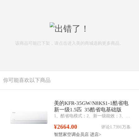
该商品可能已下架，请点击进入美的商城选购更多商品。
你可能喜欢以下商品
美的KFR-35GW/N8KS1-1酷省电
新一级1.5匹 35酷省电基础版
1、酷省电模式；2、新一级能效；3、防直吹；4、第四代智清洁；5、智控温；6、冷媒泄漏保护功能；7、WIFI+蓝牙；8、电量查询；9、忘关机提醒；10、滤网清洗
¥2664.00
评论1.7391万条
智慧家空调会员店
进店>