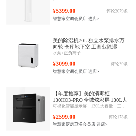
效
¥5399.00
评论2079条
智慧家空调会员店
进店>
美的除湿机70L 独立水泵排水万
向轮 仓库地下室 工商业除湿
水泵+正负离子
器 CF70BD/N8-DL1
¥3099.00
评论39条
智慧家空调会员店
进店>
【年度推荐】美的消毒柜
130HQ3-PRO 全域炫彩屏 130L大
可视化智能显示屏，130L大容量，三层三抽，二星消毒，升级一键智消，6大定制消毒，美的美居APP智控
容量 三门三抽
¥2599.00
评论178条
智慧家厨房卫浴会员店
进店>