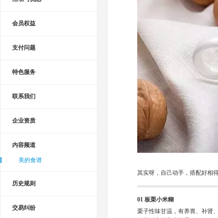
会员权益
支付问题
特色服务
联系我们
企业资质
内容频道
美的食谱
其实呀，自己动手，搭配好相
历史规则
01 板栗小米糊
交易纠纷
栗子性味甘温，有养胃、补肾