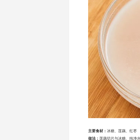
主要食材：
冰糖、莲藕、红枣
做法：
莲藕切片与冰糖、纯净