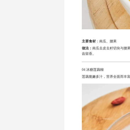
主要食材
：南瓜、腰果
做法：
南瓜去皮去籽切块与腰
齿留香。
04 冰糖莲藕糊
莲藕脆嫩多汁，营养全面而丰